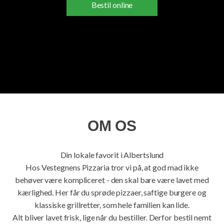
Bestil online
OM OS
Din lokale favorit i Albertslund
Hos Vestegnens Pizzaria tror vi på, at god mad ikke
behøver være kompliceret - den skal bare være lavet med
kærlighed. Her får du sprøde pizzaer, saftige burgere og
klassiske grillretter, som hele familien kan lide.
Alt bliver lavet frisk, lige når du bestiller. Derfor bestil nemt