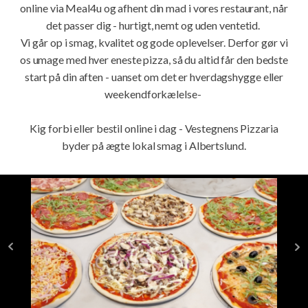
online via Meal4u og afhent din mad i vores restaurant, når
det passer dig - hurtigt, nemt og uden ventetid.
Vi går op i smag, kvalitet og gode oplevelser. Derfor gør vi
os umage med hver eneste pizza, så du altid får den bedste
start på din aften - uanset om det er hverdagshygge eller
weekendforkælelse-
Kig forbi eller bestil online i dag - Vestegnens Pizzaria
byder på ægte lokal smag i Albertslund.